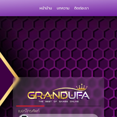
หน้าบ้าน
บทความ
ติดต่อเรา
าวสาร
ไม่รับข่าวสาร
เบอร์โทรศัพท์