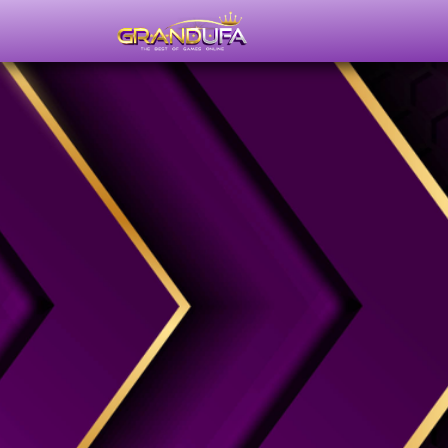
รับข่