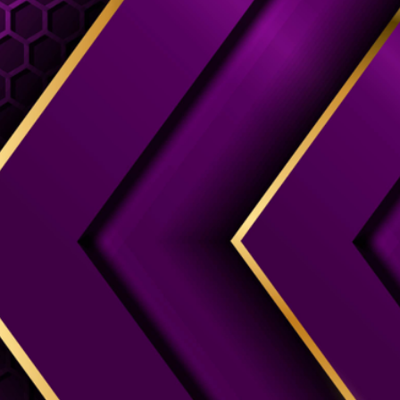
เลขบัญชี
เลขล้วนไม่มีช่องว่าง
ชื่อจริง
นามสกุล